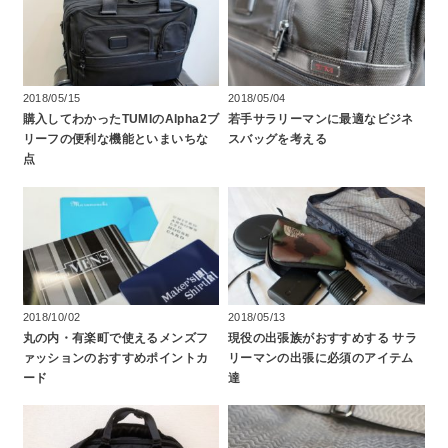
2018/05/15
2018/05/04
購入してわかったTUMIのAlpha2ブ
若手サラリーマンに最適なビジネ
リーフの便利な機能といまいちな
スバッグを考える
点
2018/10/02
2018/05/13
丸の内・有楽町で使えるメンズフ
現役の出張族がおすすめする サラ
ァッションのおすすめポイントカ
リーマンの出張に必須のアイテム
ード
達